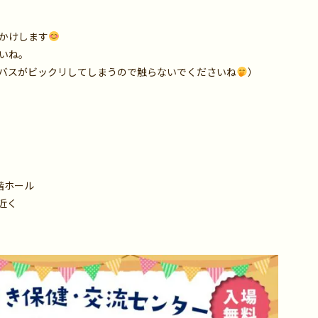
かけします
いね。
バスがビックリしてしまうので触らないでくださいね
）
階ホール
地近く