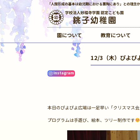
「人間形成の基本は幼児期における薫陶にあり」との理念
園について
教育について
12/3（木）ぴよ
Instagram
本日のぴよぴよ広場は一足早い「クリスマス会
プログラムは手遊び、絵本、ツリー制作です