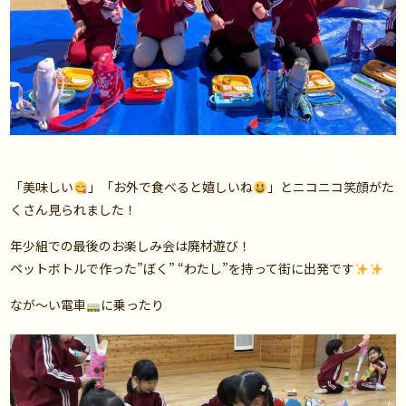
「美味しい
」「お外で食べると嬉しいね
」とニコニコ笑顔がた
くさん見られました！
年少組での最後のお楽しみ会は廃材遊び！
ペットボトルで作った”ぼく” “わたし”を持って街に出発です
なが〜い電車
に乗ったり