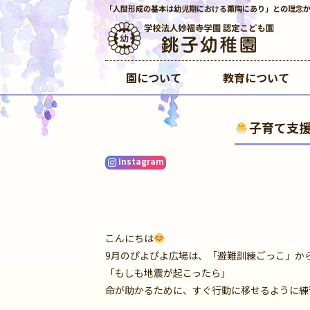
「人間形成の基本は幼児期における薫陶にあり」との理念
園について
教育について
子育て支援
Instagram
こんにちは
9月のぴよぴよ広場は、「避難訓練ごっこ」か
「もしも地震が起こったら」
命が助かるために、すぐ行動に移せるように練