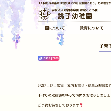
「人間形成の基本は幼児期における薫陶にあり」との理念
園について
教育について
子育
Instagram
6/2ぴよぴよ広場「境内お散歩・簡単双眼鏡製
手作りの双眼鏡を持って境内をお散歩しましょ
ご予約お待ちしております