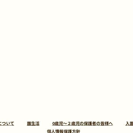
について
園生活
0歳児～２歳児の保護者の皆様へ
入
個人情報保護方針