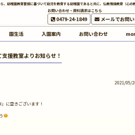
から、幼稚園教育要領に基づいて幼児を教育する幼稚園であると共に、仏教情操教育（心の
お問い合わせ・資料請求はこちら
0479-24-1849
メールでお問い
園生活
入園案内
お問い合わせ
mo
て支援教室よりお知らせ！
2021/05/2
作」に空きございます！
う