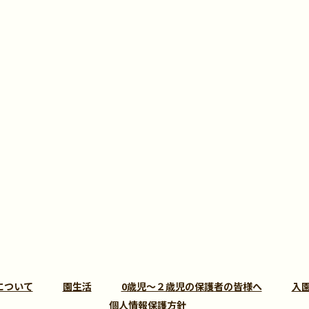
について
園生活
0歳児～２歳児の保護者の皆様へ
入
個人情報保護方針