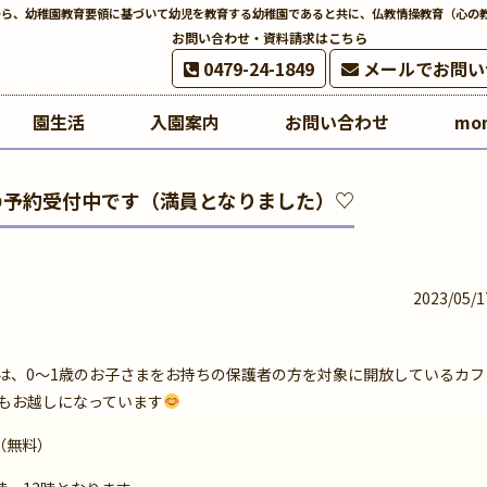
から、幼稚園教育要領に基づいて幼児を教育する幼稚園であると共に、仏教情操教育（心の
お問い合わせ・資料請求はこちら
0479-24-1849
メールでお問い
園生活
入園案内
お問い合わせ
mo
7月の予約受付中です（満員となりました）♡
2023/05/1
）」は、0～1歳のお子さまをお持ちの保護者の方を対象に開放しているカフ
もお越しになっています
（無料）